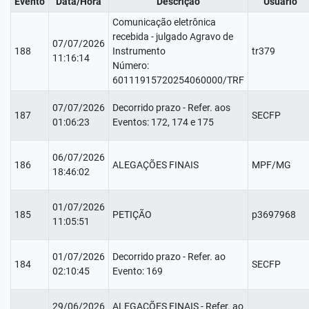
Evento
Data/Hora
Descrição
Usuário
Comunicação eletrônica
recebida - julgado Agravo de
07/07/2026
188
Instrumento
tr379
11:16:14
Número:
60111915720254060000/TRF
07/07/2026
Decorrido prazo - Refer. aos
187
SECFP
01:06:23
Eventos: 172, 174 e 175
06/07/2026
186
ALEGAÇÕES FINAIS
MPF/MG
18:46:02
01/07/2026
185
PETIÇÃO
p3697968
11:05:51
01/07/2026
Decorrido prazo - Refer. ao
184
SECFP
02:10:45
Evento: 169
29/06/2026
ALEGAÇÕES FINAIS - Refer. ao