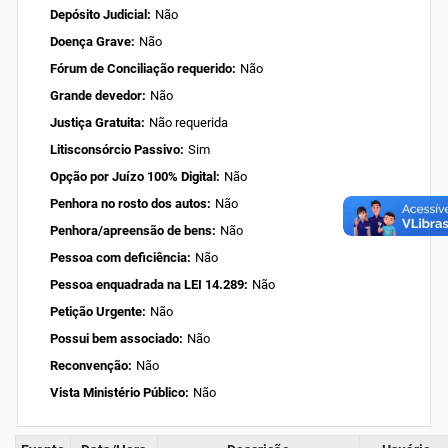
Depósito Judicial:
Não
Doença Grave:
Não
Fórum de Conciliação requerido:
Não
Grande devedor:
Não
Justiça Gratuita:
Não requerida
Litisconsórcio Passivo:
Sim
Opção por Juízo 100% Digital:
Não
Penhora no rosto dos autos:
Não
Penhora/apreensão de bens:
Não
Pessoa com deficiência:
Não
Pessoa enquadrada na LEI 14.289:
Não
Petição Urgente:
Não
Possui bem associado:
Não
Reconvenção:
Não
Vista Ministério Público:
Não