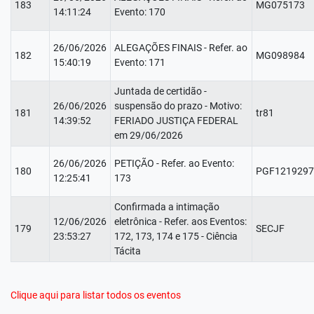
183
MG075173
14:11:24
Evento: 170
26/06/2026
ALEGAÇÕES FINAIS - Refer. ao
182
MG098984
15:40:19
Evento: 171
Juntada de certidão -
26/06/2026
suspensão do prazo - Motivo:
181
tr81
14:39:52
FERIADO JUSTIÇA FEDERAL
em 29/06/2026
26/06/2026
PETIÇÃO - Refer. ao Evento:
180
PGF1219297
12:25:41
173
Confirmada a intimação
12/06/2026
eletrônica - Refer. aos Eventos:
179
SECJF
23:53:27
172, 173, 174 e 175 - Ciência
Tácita
Clique aqui para listar todos os eventos