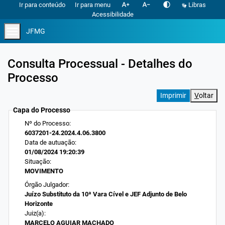
text_increase
text_decrease
contrast
Ir para conteúdo
Ir para menu
Libras
Acessibilidade
menu
JFMG
Consulta Processual - Detalhes do
Processo
V
oltar
Capa do Processo
Nº do Processo:
6037201-24.2024.4.06.3800
Data de autuação:
01/08/2024 19:20:39
Situação:
MOVIMENTO
Órgão Julgador:
Juízo Substituto da 10ª Vara Cível e JEF Adjunto de Belo
Horizonte
Juiz(a):
MARCELO AGUIAR MACHADO