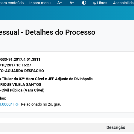
text_increase
text_decrease
contrast
 para conteúdo
Ir para menu
Libras
Acessibilid
essual - Detalhes do Processo
533-91.2017.4.01.3811
/10/2017 16:16:27
O-AGUARDA DESPACHO
 Titular da 02ª Vara Cível e JEF Adjunto de Divinópolis
RIQUE VILELA SANTOS
 Civil Pública (Vara Cível)
dos:
1.0000/TRF
|
Relacionado no 2o. grau
Descrição