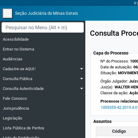
Ir
menu
Seção Judiciária de Minas Gerais
Menu lateral
Consulta Proc
Acessibilidade
Entrar no Sistema
Capa do Processo
Audiências
Nº do Processo:
1000
Data de autuação:
06
arrow_drop_down
Cadastre-se AQUI!
Situação:
MOVIMENT
arrow_drop_down
Consulta Pública
Órgão Julgador:
Juízo
arrow_drop_down
Juiz(a):
WALTER HEN
Consulta Autenticidade
Classe da ação:
Ação
Fale Conosco
Processos relaciona
1005355-42.2019.4.0
Jurisprudência
Legislação
Assuntos
Lista Pública de Peritos
Código
Lista de Distribuição