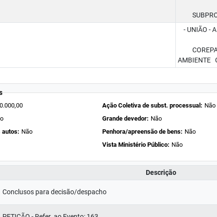
SUBPROCUR
- UNIÃO - A
COREPAM C
AMBIENTE 
s
0.000,00
Ação Coletiva de subst. processual:
Não
o
Grande devedor:
Não
 autos:
Não
Penhora/apreensão de bens:
Não
Vista Ministério Público:
Não
Descrição
Conclusos para decisão/despacho
PETIÇÃO - Refer. ao Evento: 163