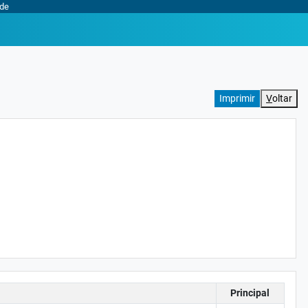
ade
V
oltar
Principal