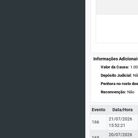
Informações Adicionai
Valor da Causa:
1.00
Depósito Judicial:
Nã
Penhora no rosto dos
Reconvenção:
Não
Evento
Data/Hora
21/07/2026
166
15:52:21
20/07/2026
165