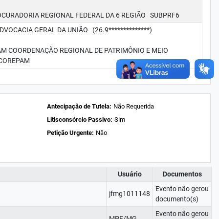
ADORIA REGIONAL FEDERAL DA 6 REGIÃO SUBPRF6
DVOCACIA GERAL DA UNIÃO (26.9**************)
OORDENAÇÃO REGIONAL DE PATRIMÔNIO E MEIO
COREPAM
Antecipação de Tutela:
Não Requerida
Litisconsórcio Passivo:
Sim
Petição Urgente:
Não
Usuário
Documentos
Evento não gerou
jfmg1011148
documento(s)
Evento não gerou
MPF/MG