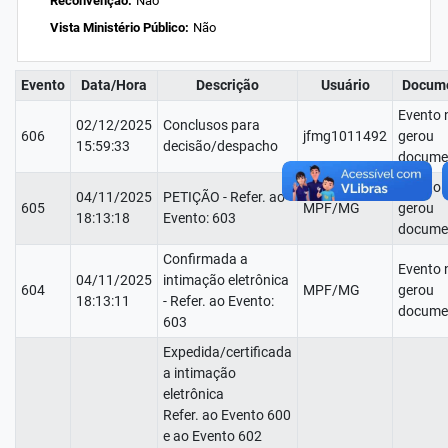
Reconvenção:
Não
Vista Ministério Público:
Não
Evento
Data/Hora
Descrição
Usuário
Docum
Evento 
02/12/2025
Conclusos para
606
jfmg1011492
gerou
15:59:33
decisão/despacho
docume
Evento 
04/11/2025
PETIÇÃO - Refer. ao
605
MPF/MG
gerou
18:13:18
Evento: 603
docume
Confirmada a
Evento 
04/11/2025
intimação eletrônica
604
MPF/MG
gerou
18:13:11
- Refer. ao Evento:
docume
603
Expedida/certificada
a intimação
eletrônica
Refer. ao Evento 600
e ao Evento 602