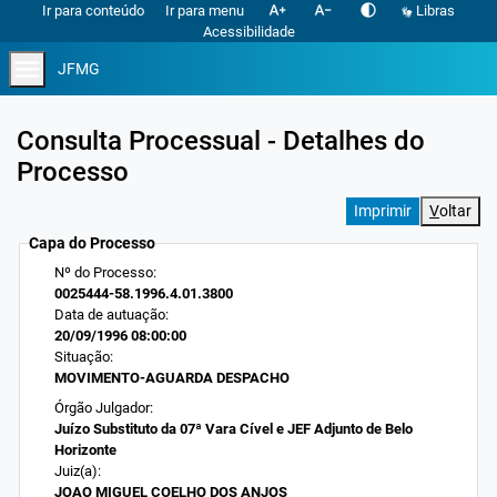
text_increase
text_decrease
contrast
Ir para conteúdo
Ir para menu
Libras
Acessibilidade
menu
JFMG
Consulta Processual - Detalhes do
Processo
V
oltar
Capa do Processo
Nº do Processo:
0025444-58.1996.4.01.3800
Data de autuação:
20/09/1996 08:00:00
Situação:
MOVIMENTO-AGUARDA DESPACHO
Órgão Julgador:
Juízo Substituto da 07ª Vara Cível e JEF Adjunto de Belo
Horizonte
Juiz(a):
JOAO MIGUEL COELHO DOS ANJOS