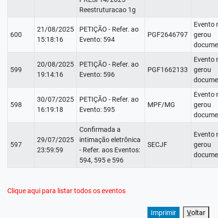
Reestruturacao 1g
Evento 
21/08/2025
PETIÇÃO - Refer. ao
600
PGF2646797
gerou
15:18:16
Evento: 594
docume
Evento 
20/08/2025
PETIÇÃO - Refer. ao
599
PGF1662133
gerou
19:14:16
Evento: 596
docume
Evento 
30/07/2025
PETIÇÃO - Refer. ao
598
MPF/MG
gerou
16:19:18
Evento: 595
docume
Confirmada a
Evento 
29/07/2025
intimação eletrônica
597
SECJF
gerou
23:59:59
- Refer. aos Eventos:
docume
594, 595 e 596
Clique aqui para listar todos os eventos
V
oltar