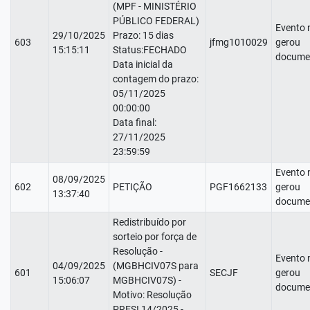
(MPF - MINISTÉRIO
PÚBLICO FEDERAL)
Evento 
29/10/2025
Prazo: 15 dias
603
jfmg1010029
gerou
15:15:11
Status:FECHADO
docume
Data inicial da
contagem do prazo:
05/11/2025
00:00:00
Data final:
27/11/2025
23:59:59
Evento 
08/09/2025
602
PETIÇÃO
PGF1662133
gerou
13:37:40
docume
Redistribuído por
sorteio por força de
Resolução -
Evento 
04/09/2025
(MGBHCIV07S para
601
SECJF
gerou
15:06:07
MGBHCIV07S) -
docume
Motivo: Resolução
PRESI 14/2025 -