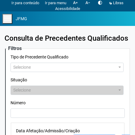
text_increase
text_decrease
contrast
Ir para conteúdo
Ir para menu
Libras
Acessibilidade
menu
JFMG
Consulta de Precedentes Qualificados
Filtros
Tipo de Precedente Qualificado
Selecione
Situação
Selecione
Número
Data Afetação/Admissão/Criação