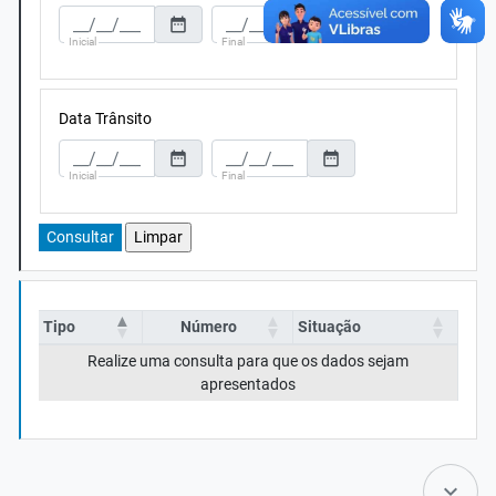
date_range
date_range
Data Trânsito
date_range
date_range
Tipo
Número
Situação
Realize uma consulta para que os dados sejam
apresentados
keyboard_arrow_down