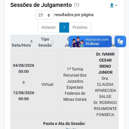
Sessões de Julgamento
(1)
file_download
resultados por página
Anterior
1
Próximo
Tipo
Órgão
Data/Hora
Sessão
Julgador
Magistrados
Dr. IVANIR
CESAR
04/08/2026
IRENO
1ª Turma
00:00
JUNIOR
Recursal dos
Dra.
Juizados
a
Virtual
CLAUDIA
Especiais
APARECIDA
12/08/2026
Federais de
SALGE
00:00
Minas Gerais
Dr. RODRIGO
RIGAMONTE
FONSECA
Pauta e Ata da Sessão