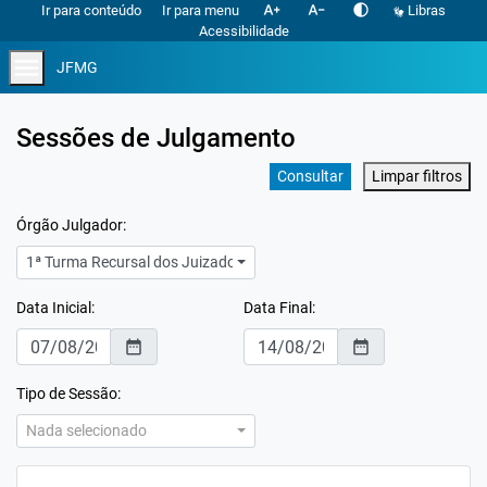
text_increase
text_decrease
contrast
Ir para conteúdo
Ir para menu
Libras
Acessibilidade
menu
JFMG
Sessões de Julgamento
Consultar
Limpar filtros
Órgão Julgador:
1ª Turma Recursal dos Juizados Especiais Federais de Minas Gerais
Data Inicial:
Data Final:
date_range
date_range
Tipo de Sessão:
Nada selecionado